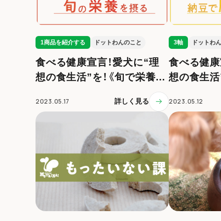
1商品を紹介する
ドットわんのこと
3軸
ドットわ
食べる健康宣言！愛犬に“理
食べる健康
想の食生活”を！《旬で栄養を
想の食生活
摂る》
健康に》
2023.05.17
詳しく見る
2023.05.12