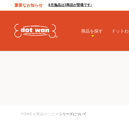
重要なお知らせ
8月逸品は3商品が登場です♪
商品を探す
ドットわ
HOME
–
商品のこと
–
シリーズについて