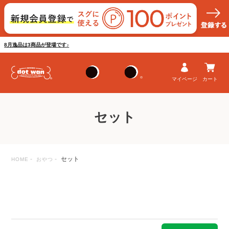
8月逸品は3商品が登場です♪
マイページ
カート
セット
セット
HOME
おやつ