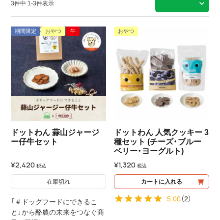
3
件中
1
-
3
件表示
期間限定
おやつ
牛
おやつ
ドットわん 蒜山ジャージ
ドットわん 人気クッキー 3
ー仔牛セット
種セット (チーズ・ブルー
ベリー・ヨーグルト)
¥
2,420
¥
1,320
税込
税込
在庫切れ
カートに入れる
5.00
（
2
）
「＃ドッグフードにできるこ
と」から酪農の未来をつなぐ商