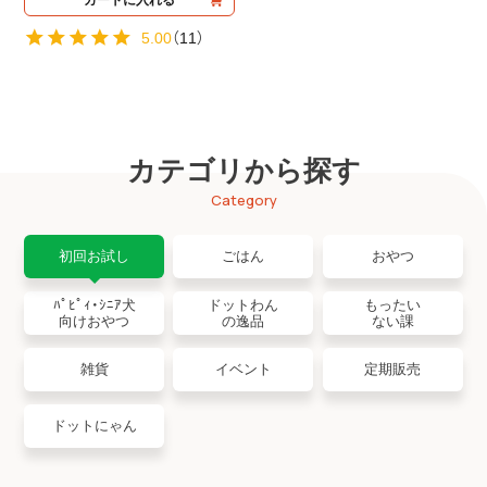
5.00
（
11
）
カテゴリから探す
Category
初回お試し
ごはん
おやつ
ﾊﾟﾋﾟｨ・ｼﾆｱ犬
ドットわん
もったい
向けおやつ
の逸品
ない課
雑貨
イベント
定期販売
ドットにゃん