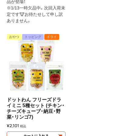
品が登場！
※1/13一時欠品中。次回入荷未
定です🐮お待たせして申し訳
ありません。
おやつ
トッピング
ドライ
ドットわん フリーズドラ
イミニ 5種セット (チキン・
チーズキューブ・納豆・野
菜・リンゴ7)
¥
2,101
税込
カートに入れる