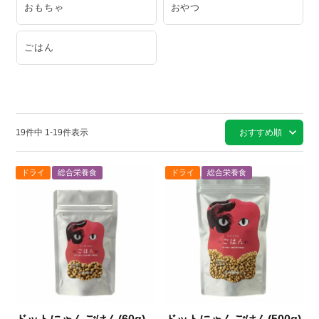
ペット食のエージェントが本気で作った『ドットにゃん』、ぜ
おもちゃ
おやつ
ひお試しください。
ごはん
19
件中
1
-
19
件表示
おすすめ順
ドライ
総合栄養食
ドライ
総合栄養食
ただ空腹を満たすだけの「エサ」ではなく、強い身体を作る「食
事」を提供したい。
どこの何から出来ているのか分かる、安心感のあるものを届
けたい。