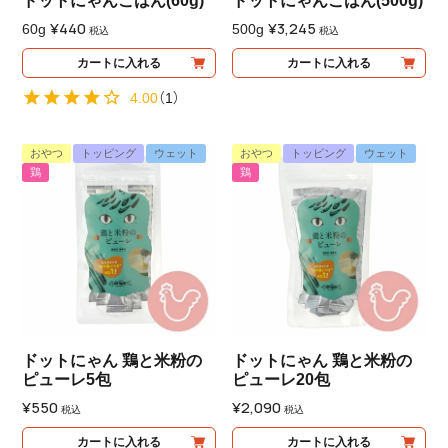
ドットにゃんごはん(60g)
ドットにゃんごはん(500g)
そんな想いから、『ドットにゃん』では生産者さんから質のい
¥
440
¥
3,245
60g
500g
税込
税込
い天然食材を直接調達し、手間暇かけて人の手で仕上げるシ
カートに入れる
カートに入れる
ンプルな製法にこだわりました。
4.00
（
1
）
おやつ
トッピング
ウェット
おやつ
トッピング
ウェット
鶏
鶏
ドットにゃん 鶏と米粉の
ドットにゃん 鶏と米粉の
ピューレ5包
ピューレ20包
¥
550
¥
2,090
税込
税込
カートに入れる
カートに入れる