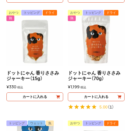
おやつ
トッピング
ドライ
おやつ
トッピング
ドライ
鶏
鶏
ドットにゃん 香りささみ
ドットにゃん 香りささみ
ジャーキー（15g）
ジャーキー（70g）
¥
330
¥
1,199
税込
税込
カートに入れる
カートに入れる
5.00
（
1
）
トッピング
ウェット
魚
おやつ
トッピング
ドライ