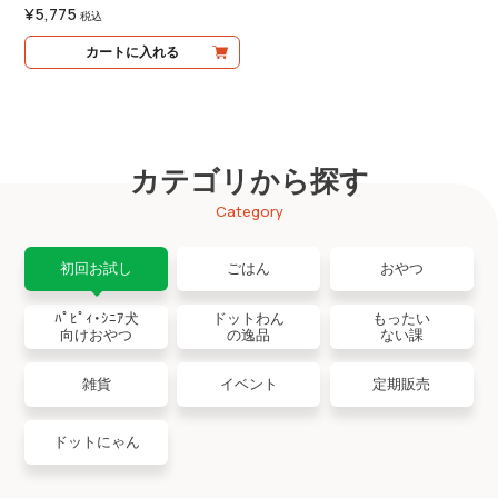
¥
5,775
税込
カートに入れる
カテゴリから探す
Category
初回お試し
ごはん
おやつ
ﾊﾟﾋﾟｨ・ｼﾆｱ犬
ドットわん
もったい
向けおやつ
の逸品
ない課
雑貨
イベント
定期販売
ドットにゃん