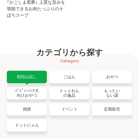
「かごしま黒豚」 上質な旨みを
堪能できるお肉たっぷりのそ
ぼろスープ
カテゴリから探す
Category
初回お試し
ごはん
おやつ
ﾊﾟﾋﾟｨ・ｼﾆｱ犬
ドットわん
もったい
向けおやつ
の逸品
ない課
雑貨
イベント
定期販売
ドットにゃん