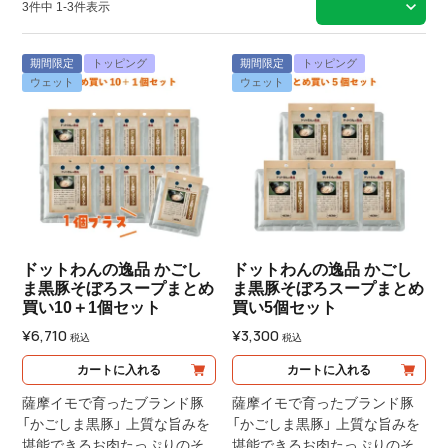
3
件中
1
-
3
件表示
期間限定
トッピング
期間限定
トッピング
ウェット
ウェット
ドットわんの逸品 かごし
ドットわんの逸品 かごし
ま黒豚そぼろスープまとめ
ま黒豚そぼろスープまとめ
買い10＋1個セット
買い5個セット
¥
6,710
¥
3,300
税込
税込
カートに入れる
カートに入れる
薩摩イモで育ったブランド豚
薩摩イモで育ったブランド豚
「かごしま黒豚」 上質な旨みを
「かごしま黒豚」 上質な旨みを
堪能できるお肉たっぷりのそ
堪能できるお肉たっぷりのそ