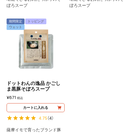
ぼろスープ
ぼろスープ
期間限定
トッピング
ウェット
ドットわんの逸品 かごし
ま黒豚そぼろスープ
¥
671
税込
カートに入れる
4.75
（
4
）
薩摩イモで育ったブランド豚