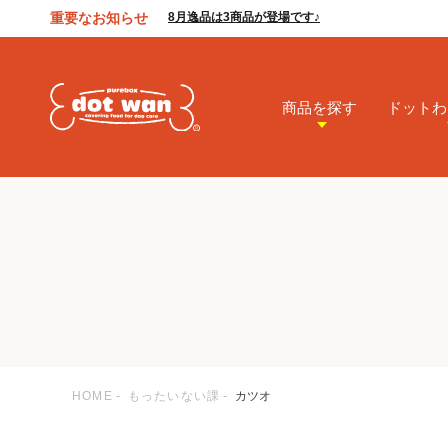
重要なお知らせ
8月逸品は3商品が登場です♪
商品を探す
ドットわ
HOME
もったいない課
カツオ