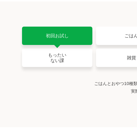
初回お試し
ごは
もったい
雑貨
ない課
ごはんとおやつ10種
実