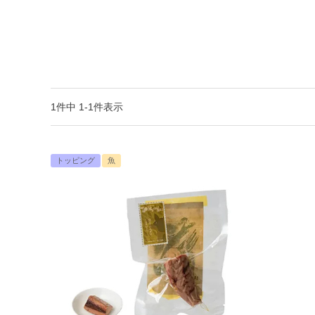
1
件中
1
-
1
件表示
トッピング
魚