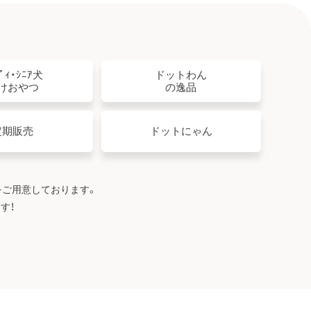
ﾋﾟｨ・ｼﾆｱ犬
ドットわん
けおやつ
の逸品
定期販売
ドットにゃん
をご用意しております。
す！