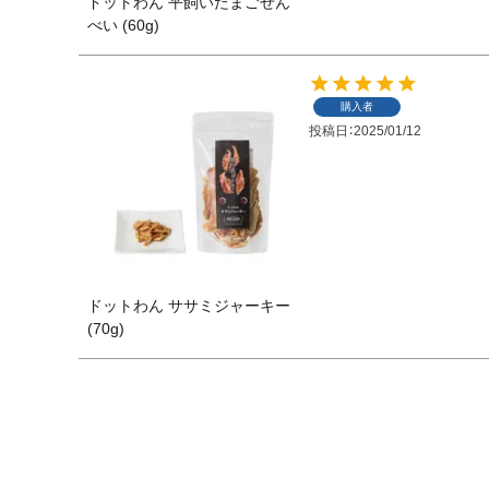
ドットわん 平飼いたまごせん
べい (60g)
購入者
投稿日
2025/01/12
ドットわん ササミジャーキー
(70g)