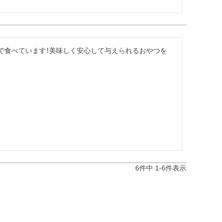
で食べています！美味しく安心して与えられるおやつを
6
件中
1
-
6
件表示