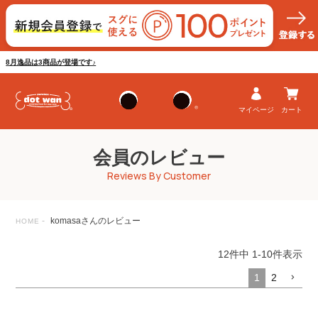
8月逸品は3商品が登場です♪
マイページ
カート
会員のレビュー
Reviews By Customer
komasaさんのレビュー
HOME
12
件中
1
-
10
件表示
1
2