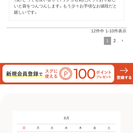
いと袋をつんつんします。もう少々お手頃なお値段だと
嬉しいです。
12
件中
1
-
10
件表示
1
2
8月
日
月
火
水
木
金
土