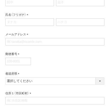
(必
須)
氏名（フリガナ）
(必
須)
メールアドレス
(必
須)
郵便番号
(必
須)
都道府県
(必
須)
住所１（市区町村）
(必
須)