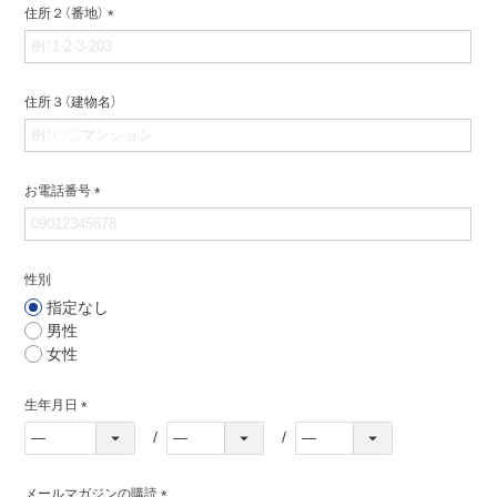
住所２（番地）
(必
須)
住所３（建物名）
お電話番号
(必
須)
性別
指定なし
男性
女性
生年月日
(必
須)
メールマガジンの購読