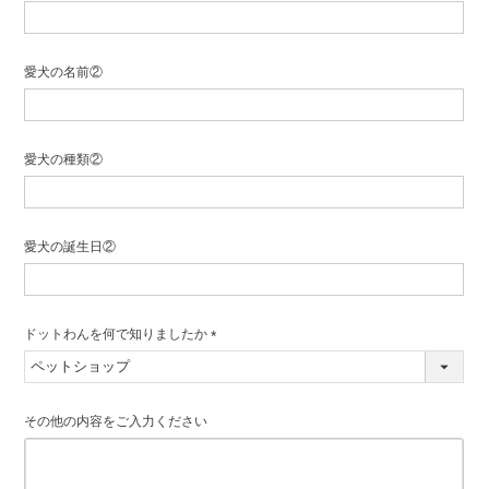
(必
須)
愛犬の名前②
愛犬の種類②
愛犬の誕生日②
ドットわんを何で知りましたか
(必
須)
その他の内容をご入力ください