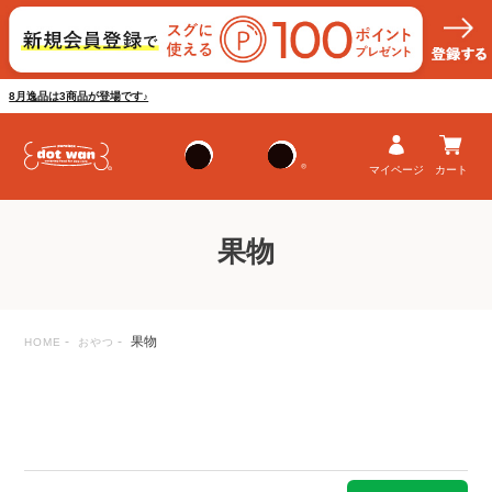
8月逸品は3商品が登場です♪
マイページ
カート
果物
果物
HOME
おやつ