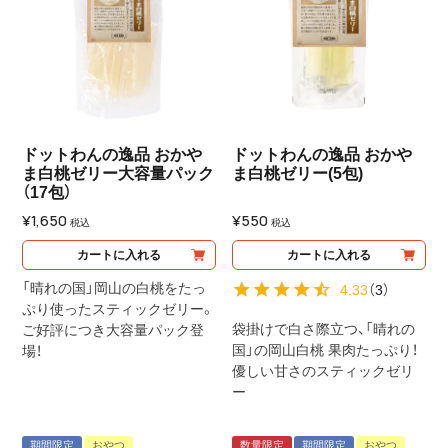
ドットわんの逸品 おかや
ドットわんの逸品 おかや
ま白桃ゼリー大容量パック
ま白桃ゼリー(5包)
（17包）
¥
1,650
¥
550
税込
税込
カートに入れる
カートに入れる
「晴れの国」岡山の白桃をたっ
4.33
（
3
）
ぷり使ったスティックゼリー。
袋掛けで白さ際立つ、「晴れの
ご好評につき大容量パック登
国」の岡山白桃 果肉たっぷり！
場！
優しい甘さのスティックゼリ
ー
期間限定
おやつ
数量限定
期間限定
おやつ