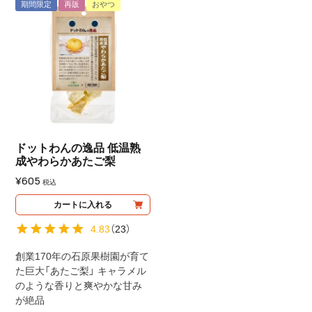
期間限定
再販
おやつ
ドットわんの逸品 低温熟
成やわらかあたご梨
¥
605
税込
カートに入れる
4.83
（
23
）
創業170年の石原果樹園が育て
た巨大「あたご梨」 キャラメル
のような香りと爽やかな甘み
が絶品