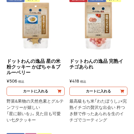
ドットわんの逸品 星の米
ドットわんの逸品 完熟イ
粉クッキー かぼちゃ＆ブ
チゴあられ
ルーベリー
¥
506
¥
418
税込
税込
カートに入れる
カートに入れる
野菜&果物の天然色素とグルテ
最高級もち米「わたぼうし」×完
ンフリーが嬉しい
熟イチゴの贅沢な出会い 杵つ
「星に願いを」。見た目も可愛
き餅で作ったあられを生のイ
い七夕クッキー
チゴでコーティング