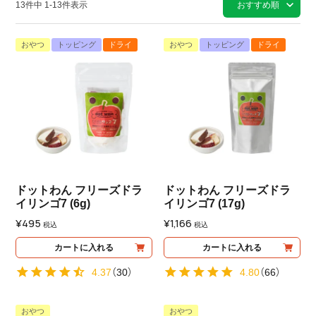
13
件中
1
-
13
件表示
おすすめ順
おやつ
トッピング
ドライ
おやつ
トッピング
ドライ
ドットわん フリーズドラ
ドットわん フリーズドラ
イリンゴ7 (6g)
イリンゴ7 (17g)
¥
495
¥
1,166
税込
税込
カートに入れる
カートに入れる
4.37
（
30
）
4.80
（
66
）
おやつ
おやつ