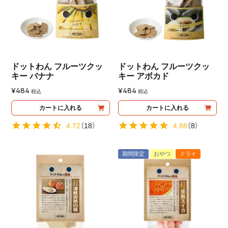
ドットわん フルーツクッ
ドットわん フルーツクッ
キー バナナ
キー アボカド
¥
484
¥
484
税込
税込
カートに入れる
カートに入れる
4.72
（
18
）
4.88
（
8
）
期間限定
おやつ
ドライ