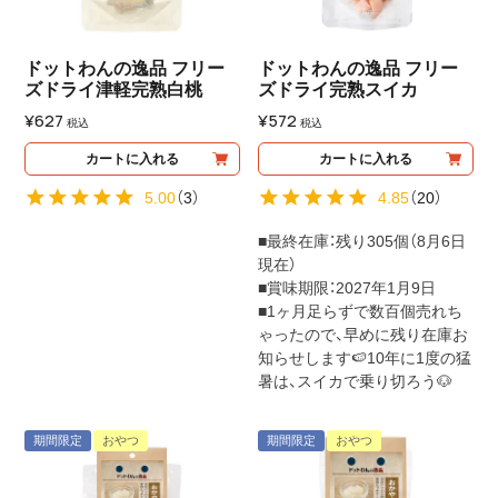
ドットわんの逸品 フリー
ドットわんの逸品 フリー
ズドライ津軽完熟白桃
ズドライ完熟スイカ
¥
627
¥
572
税込
税込
カートに入れる
カートに入れる
5.00
（
3
）
4.85
（
20
）
■最終在庫：残り305個（8月6日
現在）
■賞味期限：2027年1月9日
■1ヶ月足らずで数百個売れち
ゃったので、早めに残り在庫お
知らせします🍉10年に1度の猛
暑は、スイカで乗り切ろう🐶
期間限定
おやつ
期間限定
おやつ