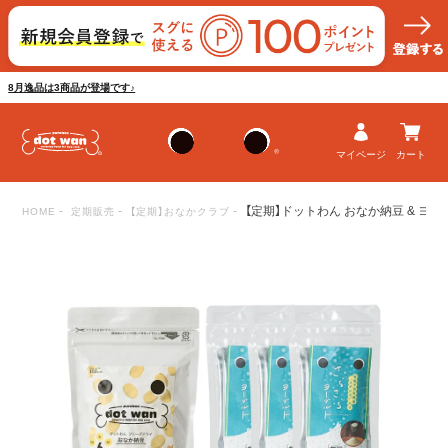
8月逸品は3商品が登場です♪
マイページ
カート
【定期】ドットわん おなか納豆 & ヨ
HOME
定期販売
【定期】おなかクラブ