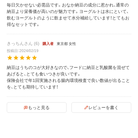
毎日欠かせない必需品です。おなか納豆の成分に惹かれ、通常の
納豆より栄養価が高いのが魅力です。ヨーグルトは水にといて、
飲むヨーグルトのように飲ませて水分補給しています！とてもお
得なセットです。
きっちん
6
東京都
女性
購入者
投稿日
2024/02/19
納豆はうちのコが大好きなので、フードに納豆と乳酸菌を混ぜて
あげると、とても食いつきが良いです。

保険会社で年1回実施される腸内環境検査で良い数値が出ること
を、とても期待しています！
もっと見る
レビューを書く