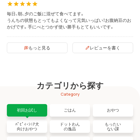
毎日、朝、夕のご飯に混ぜて食べてます。

うんちの状態もとってもよくなって元気いっぱい！お腹納豆のお
かげです。手にべとつかず使い勝手もとてもいいです。
もっと見る
レビューを書く
カテゴリから探す
Category
初回お試し
ごはん
おやつ
ﾊﾟﾋﾟｨ・ｼﾆｱ犬
ドットわん
もったい
向けおやつ
の逸品
ない課