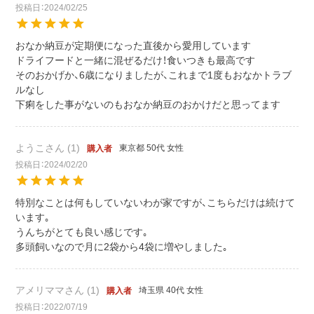
投稿日
2024/02/25
おなか納豆が定期便になった直後から愛用しています

ドライフードと一緒に混ぜるだけ！食いつきも最高です

そのおかげか、6歳になりましたが、これまで1度もおなかトラブ
ルなし

下痢をした事がないのもおなか納豆のおかけだと思ってます
ようこ
1
東京都
50代
女性
購入者
投稿日
2024/02/20
特別なことは何もしていないわが家ですが、こちらだけは続けて
います｡

うんちがとても良い感じです｡

アメリママ
1
埼玉県
40代
女性
購入者
投稿日
2022/07/19