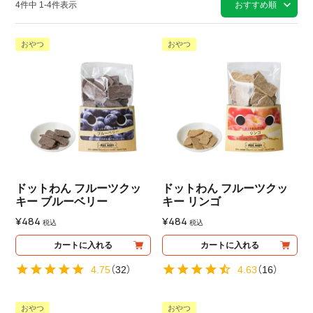
4
件中
1
-
4
件表示
おすすめ順
おやつ
おやつ
ドットわん フルーツクッ
ドットわん フルーツクッ
キー ブルーベリー
キー リンゴ
¥
484
¥
484
税込
税込
カートに入れる
カートに入れる
4.75
（
32
）
4.63
（
16
）
おやつ
おやつ