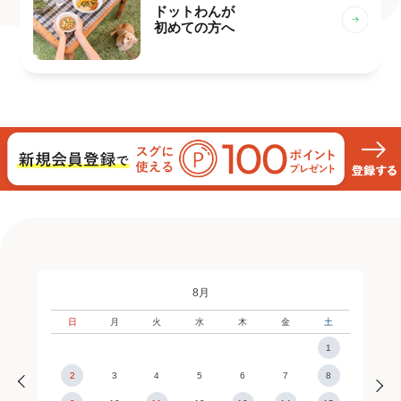
ドットわんが
初めての方へ
8月
日
月
火
水
木
金
土
1
2
3
4
5
6
7
8