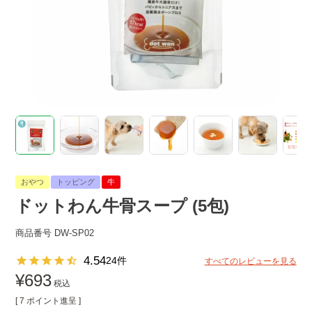
おやつ
トッピング
牛
ドットわん牛骨スープ (5包)
商品番号
DW-SP02
4.54
24
すべてのレビューを見る
¥
693
税込
[
7
ポイント進呈 ]