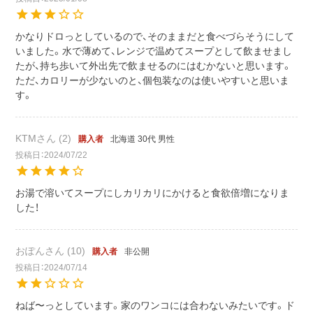
かなりドロっとしているので、そのままだと食べづらそうにして
いました。水で薄めて、レンジで温めてスープとして飲ませまし
たが、持ち歩いて外出先で飲ませるのにはむかないと思います。
ただ、カロリーが少ないのと、個包装なのは使いやすいと思いま
す。
KTM
2
北海道
30代
男性
購入者
投稿日
2024/07/22
お湯で溶いてスープにしカリカリにかけると食欲倍増になりま
した！
おぽん
10
非公開
購入者
投稿日
2024/07/14
ねば〜っとしています。家のワンコには合わないみたいです。ド