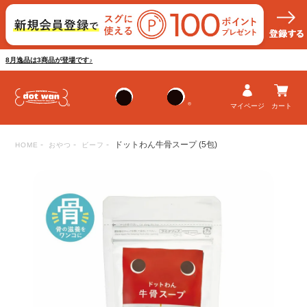
8月逸品は3商品が登場です♪
マイページ
カート
ドットわん牛骨スープ (5包)
HOME
おやつ
ビーフ