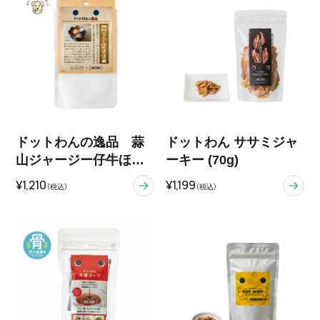
ドットわんの逸品 蒜
ドットわん ササミジャ
山ジャージー仔牛ほろ
ーキー (70g)
ほろ煮
¥1,210
¥1,199
（税込）
（税込）