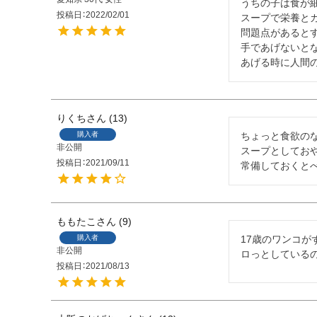
うちの子は食が細
投稿日
2022/02/01
スープで栄養とカ
問題点があるとす
手であげないとな
あげる時に人間の
りくち
13
購入者
ちょっと食欲のな
非公開
スープとしておや
投稿日
2021/09/11
常備しておくと
ももたこ
9
購入者
17歳のワンコ
非公開
ロっとしている
投稿日
2021/08/13