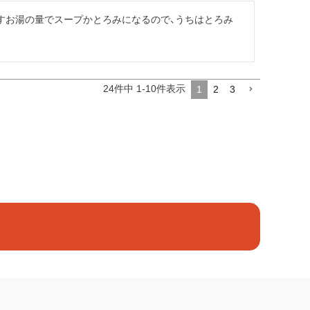
すお湯の量でスープかとろみになるので、うちはとろみ
24
件中
1
-
10
件表示
1
2
3