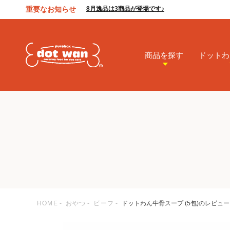
重要なお知らせ
8月逸品は3商品が登場です♪
商品を探す
ドットわ
HOME
おやつ
ビーフ
ドットわん牛骨スープ (5包)のレビュー