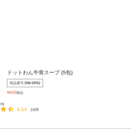
ドットわん牛骨スープ (5包)
商品番号
DW-SP02
¥
693
税込
4.54
24