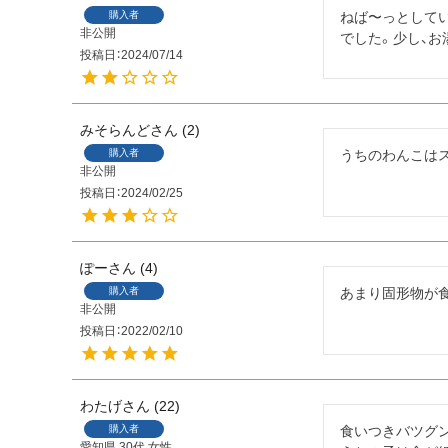
購入者
ねば〜っとして
非公開
でした。少し、
投稿日
2024/07/14
みそらんど
2
購入者
うちのわんこは
非公開
投稿日
2024/02/25
ぽー
4
購入者
あまり固形物が
非公開
投稿日
2022/02/10
わたげ
22
購入者
食いつきバツグン
愛知県
30代
女性