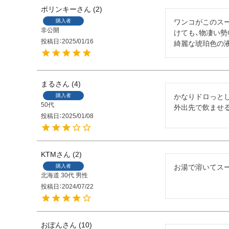
ポリンキー
2
購入者
ワンコがこのス
非公開
けても、物凄い
投稿日
2025/01/16
綺麗な琥珀色の
まる
4
購入者
かなりドロっと
50代
外出先で飲ませ
投稿日
2025/01/08
KTM
2
購入者
お湯で溶いてス
北海道
30代
男性
投稿日
2024/07/22
おぽん
10