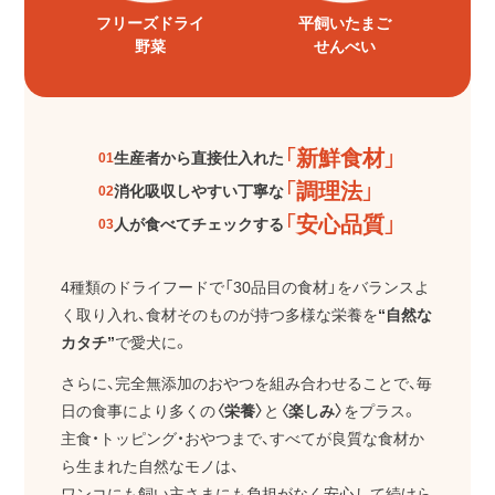
フリーズドライ
平飼いたまご
野菜
せんべい
「新鮮食材」
生産者から直接仕入れた
01
「調理法」
消化吸収しやすい丁寧な
02
「安心品質」
人が食べてチェックする
03
4種類のドライフードで「30品目の食材」をバランスよ
く取り入れ、
食材そのものが持つ多様な栄養を
“自然な
カタチ”
で愛犬に。
さらに、完全無添加のおやつを組み合わせることで、毎
日の食事により多くの
〈栄養〉
と
〈楽しみ〉
をプラス。
主食・トッピング・おやつまで、すべてが良質な食材か
ら生まれた自然なモノは、
ワンコにも飼い主さまにも負担がなく安心して続けら