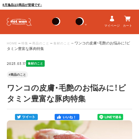
8月逸品は3商品が登場です♪
マイページ
カート
–
–
–
–
ワンコの皮膚・毛艶のお悩みに！ビ
HOME
特集
商品のこと
食材のこと
タミン豊富な豚肉特集
2023.03.17
食材のこと
#商品のこと
ワンコの皮膚・毛艶のお悩みに！ビ
タミン豊富な豚肉特集