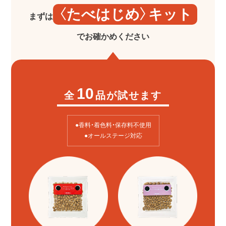
〈たべはじめ〉キット
まずは
でお確かめください
10
全
品が試せます
●香料・着色料・保存料不使用
●オールステージ対応