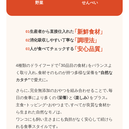
野菜
せんべい
「新鮮食材」
生産者から直接仕入れた
01
「調理法」
消化吸収しやすい丁寧な
02
「安心品質」
人が食べてチェックする
03
4種類のドライフードで「30品目の食材」をバランスよ
く取り入れ、
食材そのものが持つ多様な栄養を
“自然な
カタチ”
で愛犬に。
さらに、完全無添加のおやつを組み合わせることで、毎
日の食事により多くの
〈栄養〉
と
〈楽しみ〉
をプラス。
主食・トッピング・おやつまで、すべてが良質な食材か
ら生まれた自然なモノは、
ワンコにも飼い主さまにも負担がなく安心して続けら
れる食事スタイルです。