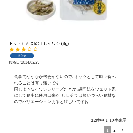
ドットわん 幻の干しイワシ (8g)
購入者
投稿日
2024/02/25
食事でなかなか機会がないので、オヤツとして時々食べ
れることは有り難いです

同じようなイワシシリーズだとか、調理法をウェット系
にして食事に使用出来たり、自分では扱いづらい食材な
のでバリエーションあると嬉しいですね
12
件中
1
-
10
件表示
1
2