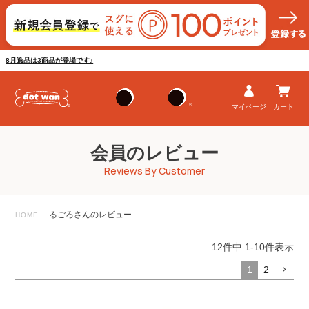
8月逸品は3商品が登場です♪
マイページ
カート
会員のレビュー
Reviews By Customer
るごろさんのレビュー
HOME
12
件中
1
-
10
件表示
1
2