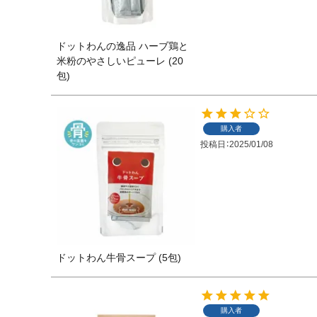
ドットわんの逸品 ハーブ鶏と
米粉のやさしいピューレ (20
包)
購入者
投稿日
2025/01/08
ドットわん牛骨スープ (5包)
購入者