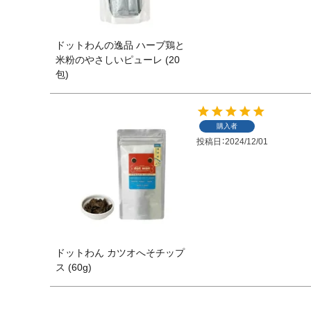
ドットわんの逸品 ハーブ鶏と
米粉のやさしいピューレ (20
包)
購入者
投稿日
2024/12/01
ドットわん カツオへそチップ
ス (60g)