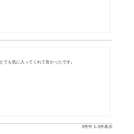
とても気に入ってくれて良かったです。

3
件中
1
-
3
件表示