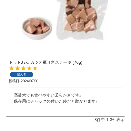
ドットわん カツオ薫り角ステーキ (70g)
購入者
投稿日
2024/07/01
高齢犬でも食べやすい柔らかさです。

保存用にチャックの付いた袋だと助かります。
3
件中
1
-
3
件表示