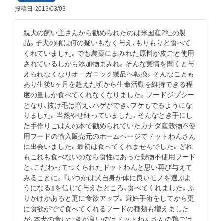
投稿日
2013/03/03
親犬の飼い主さんから勧められたのは米国産2社の製
品。子犬の頃は何の疑いもなく与え、もりもりと食べて
くれていました。でも農薬にまみれた原料が皮ごと使用
されているしかも添加物まみれ。そんな実情を聞くと与
えられなくなりオーガニック製品へ転換。そんなことも
あり生後5ヶ月を超えた頃から生命活動を維持できる程
度の量しか食べてくれなくなりました。フードジプシー
となり、抜け毛は増え、ハゲができ、フケもでるようにな
りました。当然やせ細っていました。そんなとき手にし
た手作りごはんの本で勧められていたカナダ産穀物不使
用フードの輸入販売元のホームページでドットわんさん
に出会いました。最初は食べてくれませんでした。どれ
もこれも食べないのなら食性にあった穀物不使用フード
と、こだわってつくられたドットわんと思い再び与えて
みることに。『いつかは犬自身が体に良いモノを選ぶよ
うになる』を信じて与えたところ、食べてくれました。ふ
りかけがあると更に食欲アップ。避妊手術をしてから更
に食欲がでて食べてくれるフードの種類も増えました
が、本犬の食いつきが良いのはドットわんさんの鶏ごは