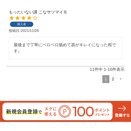
もったいない課 こなサツマイモ
購入者
投稿日
2021/11/26
最後まで丁寧にペロペロ舐めて器がキレイになった程で
す。
11
件中
1
-
10
件表示
1
2