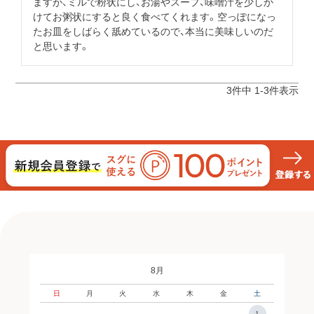
ますが、ミルで粉状にし、お湯やスープ、味噌汁を少しか
けてお粥状にすると良く食べてくれます。空っぽになっ
たお皿をしばらく舐めているので、本当に美味しいのだ
と思います。
3
件中
1
-
3
件表示
8月
日
月
火
水
木
金
土
1