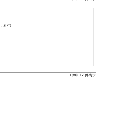
けます！
1
件中
1
-
1
件表示