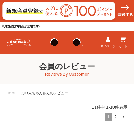
8月逸品は3商品が登場です♪
マイページ
カート
会員のレビュー
Reviews By Customer
ぷりんちゃんさんのレビュー
HOME
11
件中
1
-
10
件表示
1
2