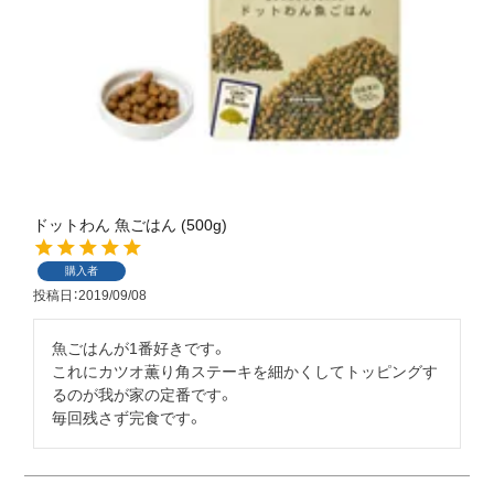
ドットわん 魚ごはん (500g)
購入者
投稿日
2019/09/08
魚ごはんが1番好きです。

これにカツオ薫り角ステーキを細かくしてトッピングす
るのが我が家の定番です。

毎回残さず完食です。