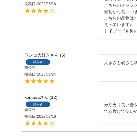
投稿日
2023/05/16
こちらのチップス
最初から食いつき
こちらの品物はバ
食べています♪

トイプードル男
ワンコ大好き
6
購入者
大きさも硬さも
非公開
投稿日
2023/01/24
komasa
12
購入者
カリカリ良い音
非公開
でも裂けて使い
投稿日
2022/07/16