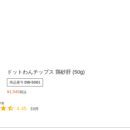
ドットわんチップス 鶏砂肝 (50g)
商品番号
DW-SG01
¥
1,045
税込
4.45
33