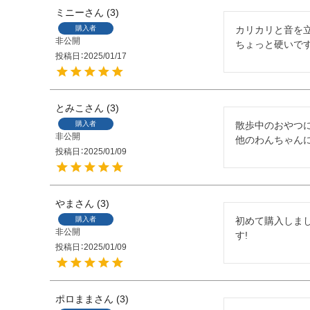
ミニー
3
購入者
カリカリと音を立
非公開
ちょっと硬いですが
投稿日
2025/01/17
とみこ
3
購入者
散歩中のおやつに
非公開
他のわんちゃん
投稿日
2025/01/09
やま
3
購入者
初めて購入しまし
非公開
す!
投稿日
2025/01/09
ポロまま
3