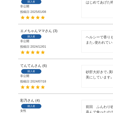
購入者
はじめてあげた
非公開
投稿日
2025/01/08
エメちゃんママ
3
購入者
ヘルシーで香りも
非公開
また、使われて
投稿日
2024/12/01
てんてん
6
購入者
砂肝大好きで、
非公開
美にしています
投稿日
2024/07/18
彩乃
4
購入者
前回　ふんわり砂
女性
喜んで食べたので