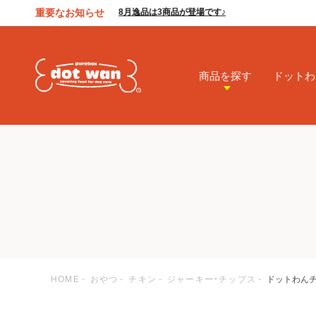
重要なお知らせ
8月逸品は3商品が登場です♪
商品を探す
ドットわ
HOME
おやつ
チキン
ジャーキー・チップス
ドットわんチッ