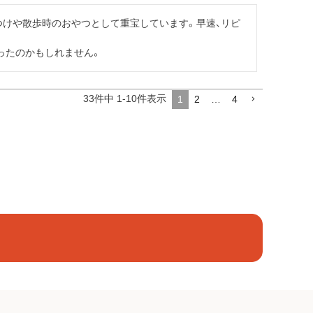
つけや散歩時のおやつとして重宝しています。早速、リピ
ったのかもしれません。
33
件中
1
-
10
件表示
1
2
…
4