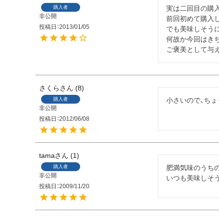
購入者
実は二回目の購入
非公開
前回初めて購入し
投稿日
2013/01/05
でも美味しそうに
何故か今回はきち
ご褒美として与
さくら
8
購入者
小さいので、ち
非公開
投稿日
2012/06/08
tama
1
購入者
肥満気味のうちの
非公開
投稿日
2009/11/20