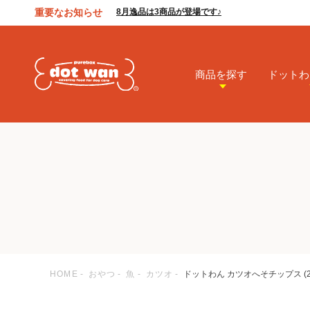
重要なお知らせ
8月逸品は3商品が登場です♪
商品を探す
ドットわ
HOME
おやつ
魚
カツオ
ドットわん カツオへそチップス (2