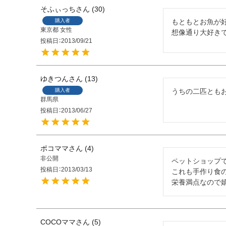
そふぃっち
30
購入者
もともとお魚が
東京都
女性
想像通り大好きで
投稿日
2013/09/21
ゆきつん
13
購入者
うちの二匹ともお
群馬県
投稿日
2013/06/27
ポコママ
4
非公開
ペットショップ
投稿日
2013/03/13
これも手作り食の
栄養満点なので
COCOママ
5