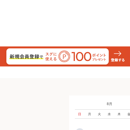
8月
日
月
火
水
木