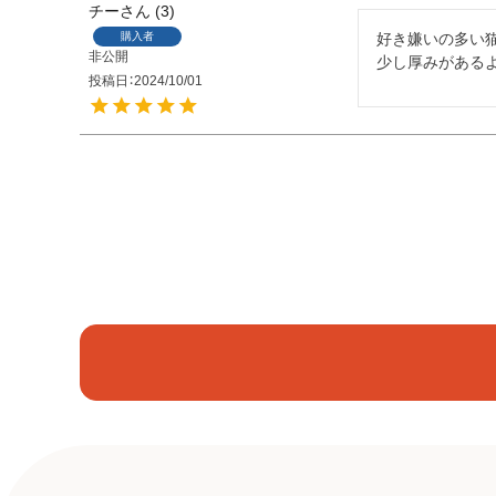
チー
3
購入者
好き嫌いの多い猫
非公開
少し厚みがある
投稿日
2024/10/01