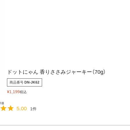
ドットにゃん 香りささみジャーキー（70g）
商品番号
DN-JK62
¥
1,199
税込
5.00
1