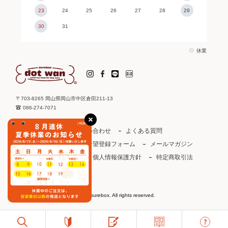
23
24
25
26
27
28
29
30
31
休業
〒703-8265 岡山県岡山市中区倉田211-13
086-274-7071
ご利用ガイド
お問い合わせ
よくある質問
取り扱い店
お取引希望登録フォーム
メールマガジン
ドットわんカタログ
個人情報保護方針
特定商取引法
会社概要
会員規約
©2003 purebox. All rights reserved.