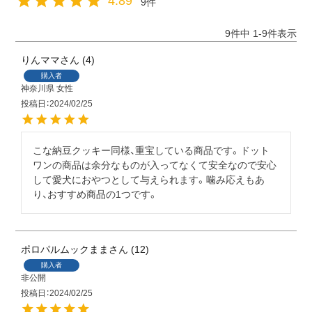
4.89
9
9
件中
1
-
9
件表示
りんママ
4
購入者
神奈川県
女性
投稿日
2024/02/25
こな納豆クッキー同様、重宝している商品です。ドット
ワンの商品は余分なものが入ってなくて安全なので安心
して愛犬におやつとして与えられます。噛み応えもあ
り、おすすめ商品の1つです。
ポロパルムックまま
12
購入者
非公開
投稿日
2024/02/25