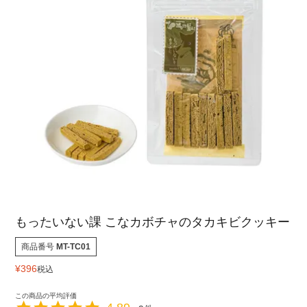
もったいない課 こなカボチャのタカキビクッキー
商品番号
MT-TC01
¥
396
税込