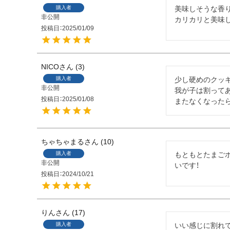
購入者
美味しそうな香り
非公開
カリカリと美味
投稿日
2025/01/09
NICO
3
購入者
少し硬めのクッキ
非公開
我が子は割ってあ
投稿日
2025/01/08
またなくなったら
ちゃちゃまる
10
購入者
もともとたまご
非公開
いです！
投稿日
2024/10/21
りん
17
購入者
いい感じに割れて