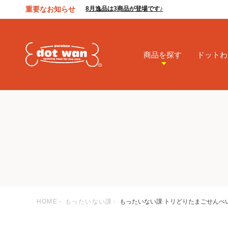
重要なお知らせ
8月逸品は3商品が登場です♪
商品を探す
ドットわ
HOME
もったいない課
もったいない課 トリどりたまごせんべ