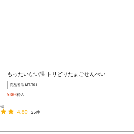
もったいない課 トリどりたまごせんべい
商品番号
MT-T01
¥
366
税込
4.80
25