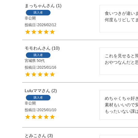
まっちゃん
1
購入者
食いつきが違いま
非公開
何度もリピしてま
投稿日
2026/02/12
モモわん
10
購入者
これを見せると
宮城県
50代
おやつなんだと
投稿日
2025/01/16
Luluママ
2
購入者
めちゃくちゃ好き
非公開
素材もいいので安
投稿日
2025/01/10
もったいない課
とみこ
3