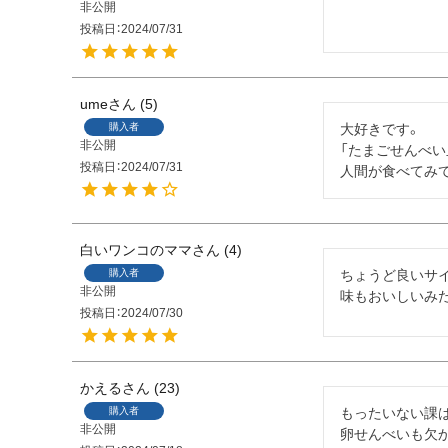
非公開
投稿日
2024/07/31
ume
5
購入者
大好きです。

非公開
「たまごせんべい
投稿日
2024/07/31
人間が食べてみ
白いワンコのママ
4
購入者
ちょうど良いサイ
非公開
味もおいしいみ
投稿日
2024/07/30
かえる
23
購入者
もったいない課は
非公開