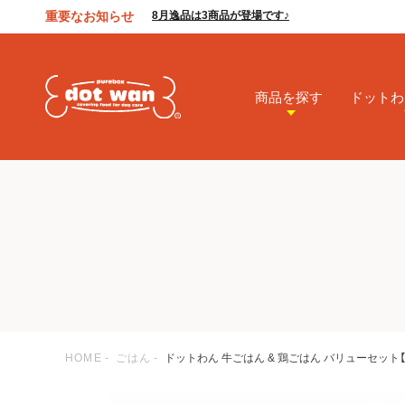
重要なお知らせ
8月逸品は3商品が登場です♪
商品を探す
ドットわ
HOME
ごはん
ドットわん 牛ごはん & 鶏ごはん バリューセッ