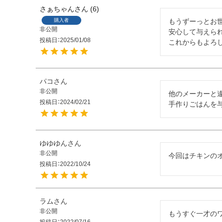
さぁちゃん
6
購入者
もうずーっとお世
非公開
安心して与えら
投稿日
2025/01/08
これからもよろし
パコ
非公開
他のメーカーと違
投稿日
2024/02/21
手作りごはんを
ゆゆゆん
非公開
今回はチキンの
投稿日
2022/10/24
ラム
非公開
もうすぐ一才の
投稿日
2022/07/16