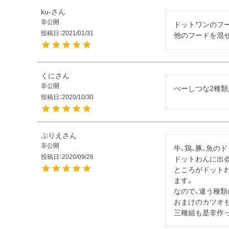
ku-
非公開
ドットワンのフー
投稿日
2021/01/31
他のフードを混
くに
非公開
べーしつな2種
投稿日
2020/10/30
ぷりえ
非公開
牛、鶏、豚、魚の
投稿日
2020/09/26
ドットわんに出会
ところがドット
ます。

なので、違う種類
おまけのカツオも
三種組も是非作