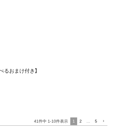
選べるおまけ付き】
41
件中
1
-
10
件表示
1
2
…
5