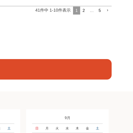
41
件中
1
-
10
件表示
1
2
…
5
9月
金
土
日
月
火
水
木
金
土