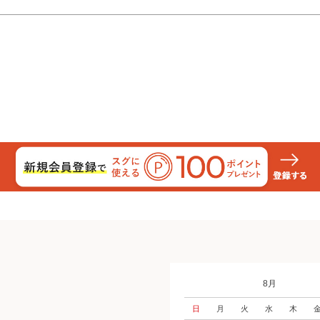
8月
日
月
火
水
木