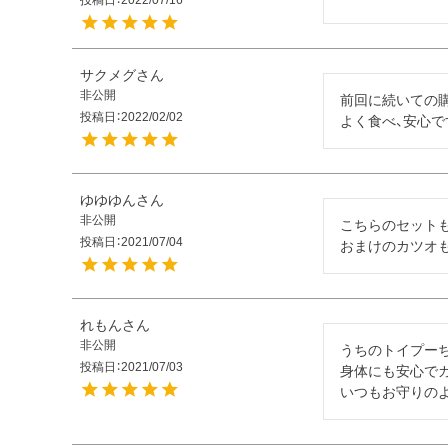
サクメグ
非公開
前回に続いての購
投稿日
2022/02/02
よく食べ、安心で
ゆゆゆん
非公開
こちらのセットも
投稿日
2021/07/04
おまけのカツオも
れもん
非公開
うちのトイプーち
投稿日
2021/07/03
身体にも安心でガ
いつもお守りの