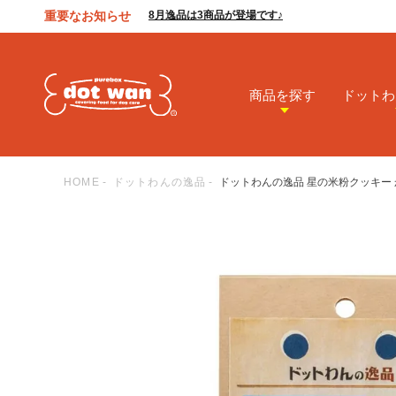
重要なお知らせ
8月逸品は3商品が登場です♪
商品を探す
ドットわ
HOME
ドットわんの逸品
ドットわんの逸品 星の米粉クッキー