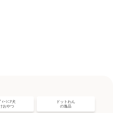
ﾋﾟｨ・ｼﾆｱ犬
ドットわん
けおやつ
の逸品