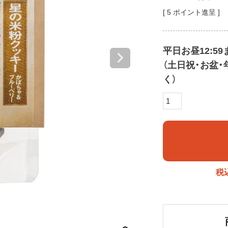
[
5
ポイント進呈 ]
平日お昼12:5
（土日祝・お盆
く）
税