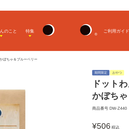
んのこと
特集
ご利用ガイ
 かぼちゃ＆ブルーベリー
期間限定
おやつ
ドットわ
かぼちゃ
商品番号
DW-Z440
¥
506
税込