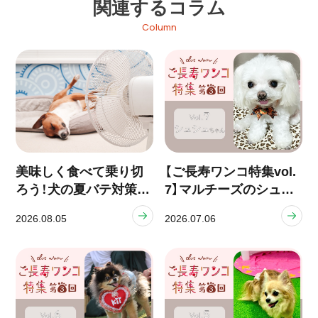
関連するコラム
Column
美味しく食べて乗り切
【ご長寿ワンコ特集vol.
ろう！犬の夏バテ対策と
7】マルチーズのシュシ
食事ケア
ュちゃん（12歳）
2026.08.05
2026.07.06