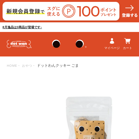
8月逸品は3商品が登場です♪
マイページ
カート
ドットわんクッキー ごま
HOME
おやつ