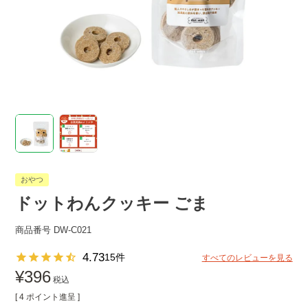
おやつ
ドットわんクッキー ごま
商品番号
DW-C021
4.73
15
すべてのレビューを見る
¥
396
税込
[
4
ポイント進呈 ]