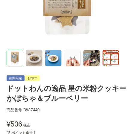
期間限定
おやつ
ドットわんの逸品 星の米粉クッキー
かぼちゃ＆ブルーベリー
商品番号
DW-Z440
¥
506
税込
[
5
ポイント進呈 ]