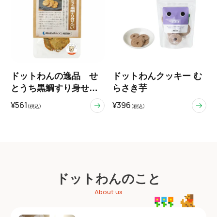
ドットわんの逸品 せ
ドットわんクッキー む
とうち黒鯛すり身せん
らさき芋
べい
¥561
¥396
（税込）
（税込）
ドットわんのこと
About us