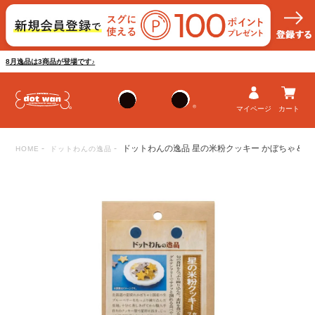
8月逸品は3商品が登場です♪
マイページ
カート
ドットわんの逸品 星の米粉クッキー かぼちゃ＆ブ
HOME
ドットわんの逸品