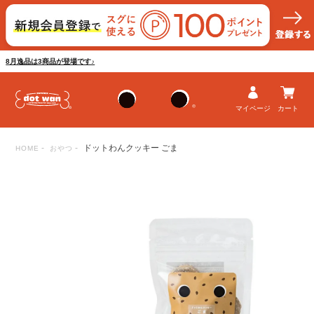
8月逸品は3商品が登場です♪
マイページ
カート
ドットわんクッキー ごま
HOME
おやつ