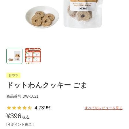
おやつ
ドットわんクッキー ごま
商品番号
DW-C021
4.73
15
すべてのレビューを見る
¥
396
税込
[
4
ポイント進呈 ]