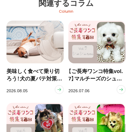
関連するコラム
Column
美味しく食べて乗り切
【ご長寿ワンコ特集vol.
ろう！犬の夏バテ対策と
7】マルチーズのシュシ
食事ケア
ュちゃん（12歳）
2026.08.05
2026.07.06