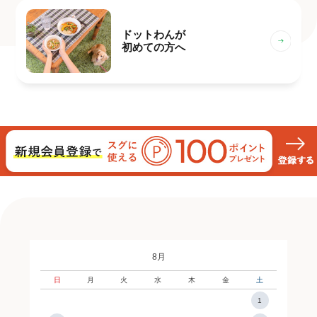
ドットわんが
初めての方へ
8月
日
月
火
水
木
金
土
1