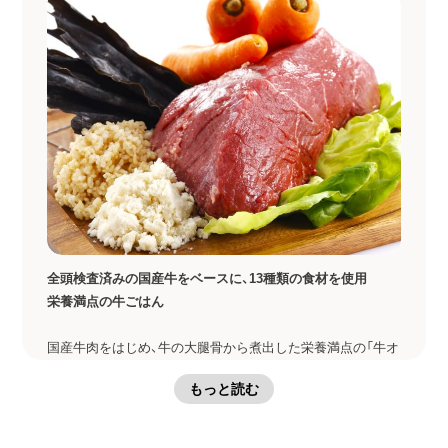
全頭検査済みの国産牛をベースに、13種類の食材を使用
栄養満点の牛ごはん
国産牛肉をはじめ、牛の大腿骨から煮出した栄養満点の「牛オ
イル」「牛エキス」を贅沢に使用しました。
もっと読む
ドットわんごはんシリーズの中で唯一「栄養添加物」も一切不
使用！
食材だけで総合栄養食の基準を満たしている特別なごはんで