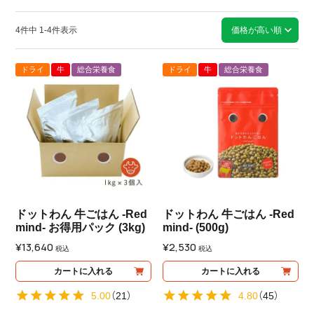
す。
4
件中
1
-
4
件表示
価格が高い順
ドライ
牛
総合栄養食
ドライ
牛
総合栄養食
ドットわん 牛ごはん -Red
ドットわん 牛ごはん -Red
mind- お得用パック (3kg)
mind- (500g)
¥
13,640
¥
2,530
税込
税込
カートに入れる
カートに入れる
5.00
（
21
）
4.80
（
45
）