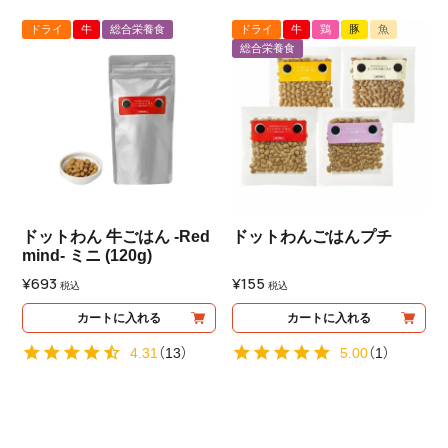
ドライ
牛
総合栄養食
ドライ
牛
鶏
豚
魚
総合栄養食
ドットわん 牛ごはん -Red
ドットわんごはんプチ
mind- ミニ (120g)
¥
693
¥
155
税込
税込
カートに入れる
カートに入れる
4.31
（
13
）
5.00
（
1
）