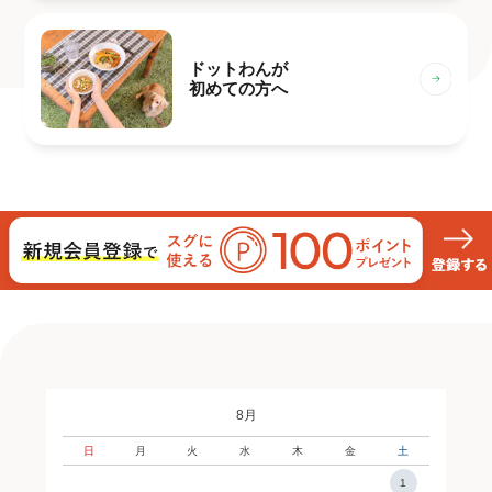
ドットわんが
初めての方へ
8月
日
月
火
水
木
金
土
1