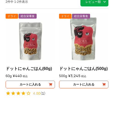
2
件中
1
-
2
件表示
レビュー順
ドライ
総合栄養食
ドライ
総合栄養食
ドットにゃんごはん(60g)
ドットにゃんごはん(500g)
¥
440
¥
3,245
60g
500g
税込
税込
カートに入れる
カートに入れる
4.00
（
1
）