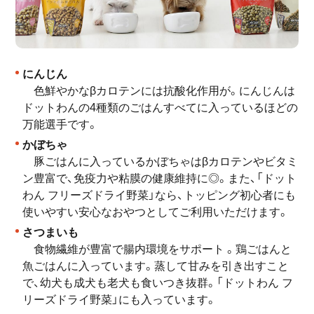
にんじん
色鮮やかなβカロテンには抗酸化作用が。にんじんは
ドットわんの4種類のごはんすべて
に入っているほどの
万能選手です。
かぼちゃ
豚ごはんに入っているかぼちゃはβカロテンやビタミ
ン豊富で、免疫力や粘膜の健康維持に◎。また、
「ドット
わん フリーズドライ野菜」
なら、トッピング初心者にも
使いやすい安心なおやつとしてご利用いただけます。
さつまいも
食物繊維が豊富で腸内環境をサポート 。鶏ごはんと
魚ごはんに入っています。蒸して甘みを引き出すこと
で、幼犬も成犬も老犬も食いつき抜群。
「ドットわん フ
リーズドライ野菜」
にも入っています。