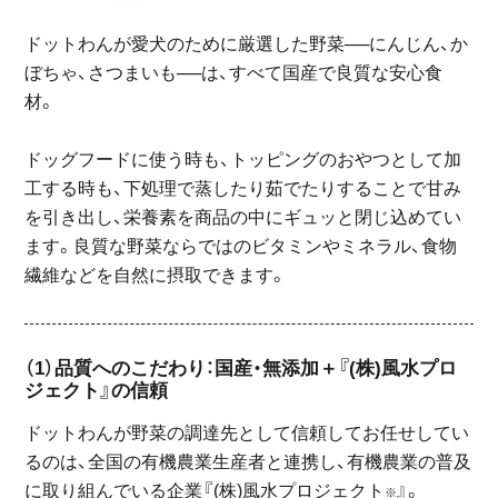
ドットわんが愛犬のために厳選した野菜──にんじん、か
ぼちゃ、さつまいも──は、すべて国産で良質な安心食
材。
ドッグフードに使う時も、トッピングのおやつとして加
工する時も、下処理で蒸したり茹でたりすることで甘み
を引き出し、栄養素を商品の中にギュッと閉じ込めてい
ます。良質な野菜ならではのビタミンやミネラル、食物
繊維などを自然に摂取できます。
（1）品質へのこだわり：国産・無添加＋『(株)風水プロ
ジェクト』の信頼
ドットわんが野菜の調達先として信頼してお任せしてい
るのは、全国の有機農業生産者と連携し、有機農業の普及
に取り組んでいる企業『(株)風水プロジェクト
』。
※