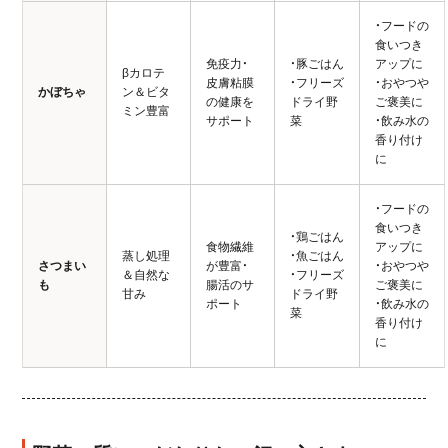
・フードの
食いつき
免疫力・
・
豚ごはん
アップに
βカロテ
皮膚粘膜
・
フリーズ
・おやつや
かぼちゃ
ン＆ビタ
の健康を
ドライ野
ご褒美に
ミン豊富
サポート
菜
・飲み水の
香り付け
に
・フードの
食いつき
・
鶏ごはん
食物繊維
アップに
蒸し処理
・
魚ごはん
さつまい
が豊富・
・おやつや
＆自然な
・
フリーズ
も
腸活のサ
ご褒美に
甘み
ドライ野
ポート
・飲み水の
菜
香り付け
に