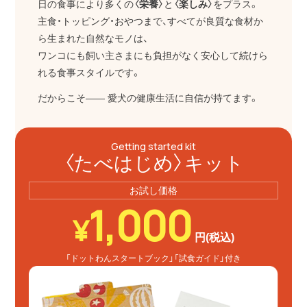
日の食事により多くの
〈栄養〉
と
〈楽しみ〉
をプラス。
主食・トッピング・おやつまで、すべてが良質な食材か
ら生まれた自然なモノは、
ワンコにも飼い主さまにも負担がなく安心して続けら
れる食事スタイルです。
だからこそ―― 愛犬の健康生活に自信が持てます。
Getting started kit
〈たべはじめ〉キット
お試し価格
1,000
¥
円(税込)
「ドットわんスタートブック」
「試食ガイド」付き