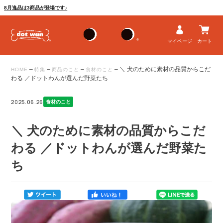
8月逸品は3商品が登場です♪
マイページ
カート
–
–
–
–
＼ 犬のために素材の品質からこだ
HOME
特集
商品のこと
食材のこと
わる ／ドットわんが選んだ野菜たち
2025.06.26
食材のこと
＼ 犬のために素材の品質からこだ
わる ／ドットわんが選んだ野菜た
ち