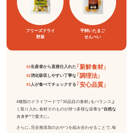
フリーズドライ
平飼いたまご
野菜
せんべい
「新鮮食材」
生産者から直接仕入れた
01
「調理法」
消化吸収しやすい丁寧な
02
「安心品質」
人が食べてチェックする
03
4種類のドライフードで「30品目の食材」をバランスよ
く取り入れ、
食材そのものが持つ多様な栄養を
“自然な
カタチ”
で愛犬に。
さらに、完全無添加のおやつを組み合わせることで、毎