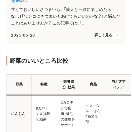
を解説！
甘くておいしいさつまいも。「愛犬と一緒に楽しめたら
な…」「ワンコにさつまいもあげてもいいのかな？」と悩んだ
ことはありませんか？ この記事では、「…
2025-06-20
詳しく見る
野菜のいいところ比較
栄養成
与え方ア
野菜
特徴
商品
分・効果
イデア
βカロテ
ドットわ
βカロテ
ンで皮
ん ごはん
にんじん
ン＆抗酸
膚・被毛
4種類全
化効果
の健康を
部
サポート