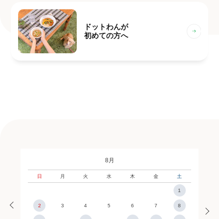
ドットわんが
初めての方へ
8月
日
月
火
水
木
金
土
1
2
3
4
5
6
7
8