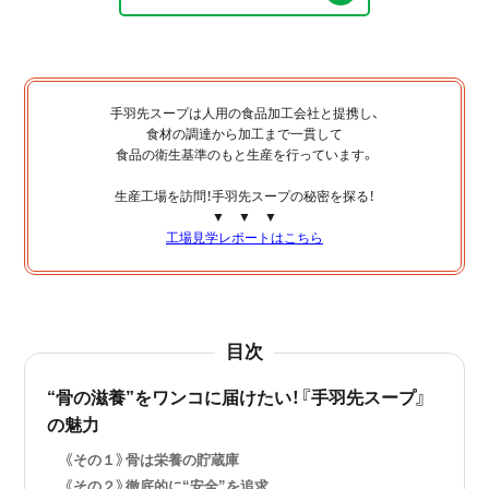
手羽先スープは人用の食品加工会社と提携し、
食材の調達から加工まで一貫して
食品の衛生基準のもと生産を行っています。
生産工場を訪問！手羽先スープの秘密を探る！
▼ ▼ ▼
工場見学レポートはこちら
目次
“骨の滋養”をワンコに届けたい！『手羽先スープ』
の魅力
《その１》骨は栄養の貯蔵庫
《その２》徹底的に“安全”を追求