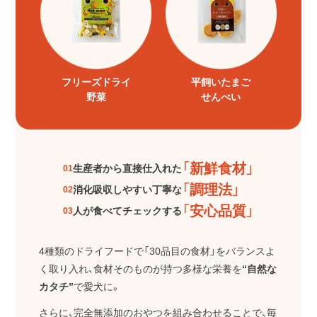
フリーズドライ
平飼いたまご
野菜
せんべい
「新鮮食材」
生産者から直接仕入れた
01
「調理法」
消化吸収しやすい丁寧な
02
「安心品質」
人が食べてチェックする
03
4種類のドライフードで「30品目の食材」をバランスよ
く取り入れ、
食材そのものが持つ多様な栄養を
“自然な
カタチ”
で愛犬に。
さらに、完全無添加のおやつを組み合わせることで、毎