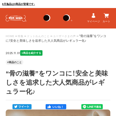
8月逸品は3商品が登場です♪
マイページ
カート
–
–
–
–
“骨の滋養”をワンコ
HOME
特集
ドットわんのこと
ユーザーさまの声
に！安全と美味しさを追求した大人気商品がレギュラー化♪
2025.11.01
1商品を紹介する
#商品のこと
“骨の滋養”をワンコに！安全と美味
しさを追求した大人気商品がレギ
ュラー化♪