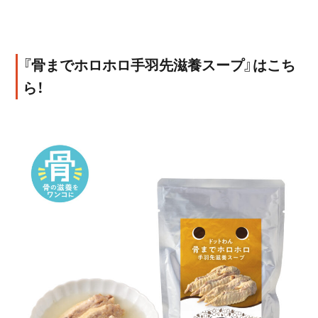
『
骨までホロホロ手羽先滋養スープ
』はこち
ら！