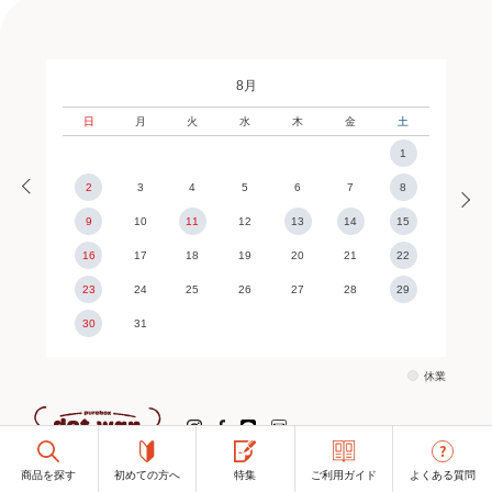
8月
日
月
火
水
木
金
土
1
2
3
4
5
6
7
8
9
10
11
12
13
14
15
16
17
18
19
20
21
22
23
24
25
26
27
28
29
30
31
休業
商品を探す
商品を探す
初めての方へ
初めての方へ
特集
特集
ご利用ガイド
ご利用ガイド
よくある質問
よくある質問
〒703-8265 岡山県岡山市中区倉田211-13