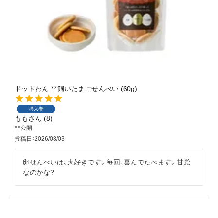
ドットわん 平飼いたまごせんべい (60g)
購入者
もも
8
非公開
投稿日
2026/08/03
卵せんべいは、大好きです。毎回、喜んでたべます。甘党
なのかな?