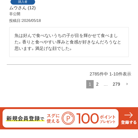
購入者
ムウ
12
非公開
投稿日
2026/05/18
魚は好んで食べないうちの子が目を輝かせて食べまし
た。香りと食べやすい厚みと食感が好きなんだろうなと
思います。満足げな顔でした。
2785
件中
1
-
10
件表示
1
2
…
279