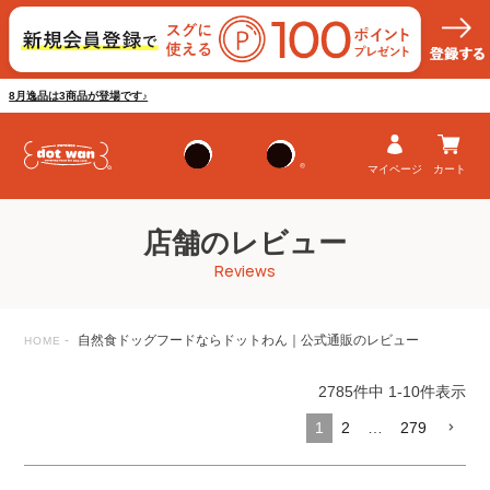
8月逸品は3商品が登場です♪
マイページ
カート
店舗のレビュー
Reviews
自然食ドッグフードならドットわん｜公式通販のレビュー
HOME
2785
件中
1
-
10
件表示
1
2
…
279