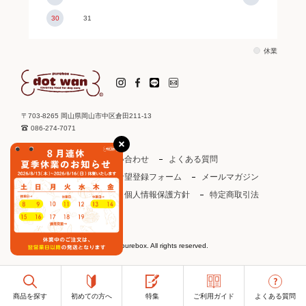
30
31
休業
〒703-8265 岡山県岡山市中区倉田211-13
086-274-7071
ご利用ガイド
お問い合わせ
よくある質問
取り扱い店
お取引希望登録フォーム
メールマガジン
ドットわんカタログ
個人情報保護方針
特定商取引法
会社概要
会員規約
©2003 purebox. All rights reserved.
商品を探す
初めての方へ
特集
ご利用ガイド
よくある質問