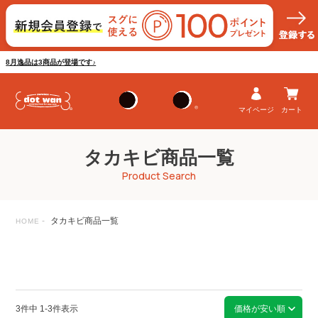
8月逸品は3商品が登場です♪
マイページ
カート
タカキビ商品一覧
Product Search
タカキビ商品一覧
HOME
3
件中
1
-
3
件表示
価格が安い順