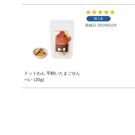
購入者
投稿日
2024/02/19
ドットわん 平飼いたまごせん
べい (20g)