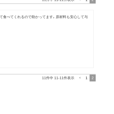
て食べてくれるので助かってます。原材料も安心して与
11
件中
11
-
11
件表示
1
2