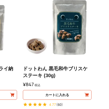
ライ納
ドットわん 黒毛和牛ブリスケ
ステーキ (30g)
¥
847
税込
カートに入れる
4.77
（
60
）