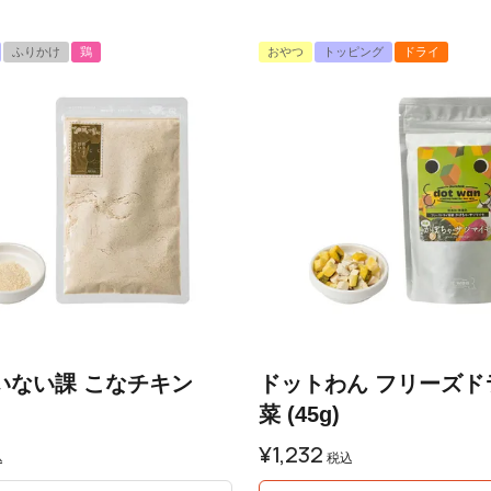
ふりかけ
鶏
おやつ
トッピング
ドライ
いない課 こなチキン
ドットわん フリーズド
菜 (45g)
¥
1,232
込
税込