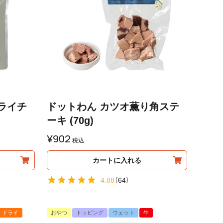
ライチ
ドットわん カツオ薫り角ステ
ーキ (70g)
¥
902
税込
カートに入れる
4.88
（
64
）
ドライ
おやつ
トッピング
ウェット
牛