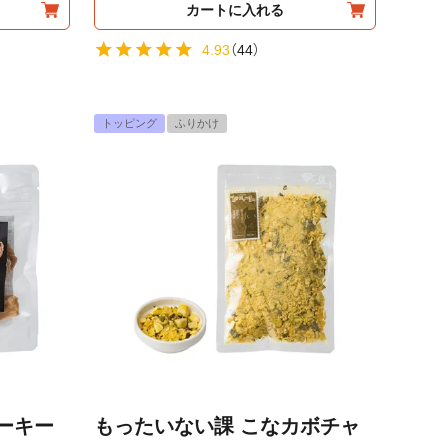
カートに入れる
4.93
（
44
）
トッピング
ふりかけ
ーキー
もったいない課 こなカボチャ