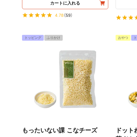
カートに入れる
4.78
（
59
）
トッピング
ふりかけ
おやつ
ト
もったいない課 こなチーズ
ドット