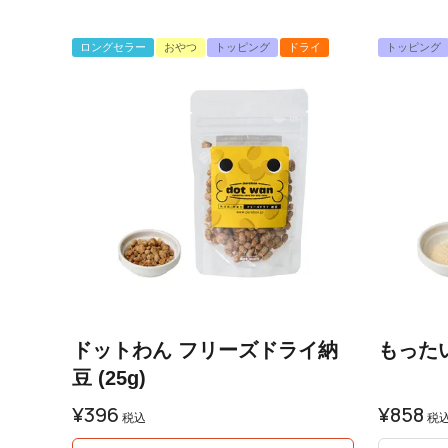
ロングセラー
おやつ
トッピング
ドライ
トッピング
ドットわん フリーズドライ納
もった
豆 (25g)
¥
396
¥
858
税込
税