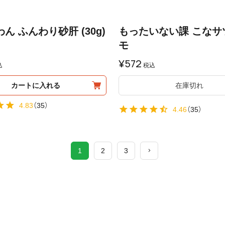
ん ふんわり砂肝 (30g)
もったいない課 こなサ
モ
¥
572
込
税込
カートに入れる
在庫切れ
4.83
（
35
）
4.46
（
35
）
1
2
3