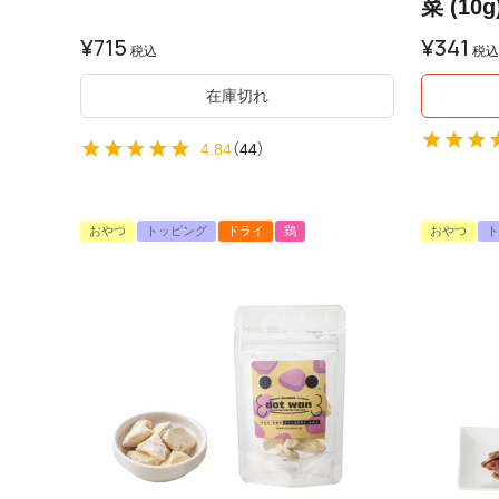
菜 (10g
¥
715
¥
341
税込
税込
在庫切れ
4.84
（
44
）
おやつ
トッピング
ドライ
鶏
おやつ
ト