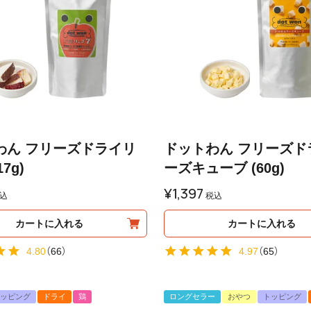
わん フリーズドライリ
ドットわん フリーズド
7g)
ーズキューブ (60g)
¥
1,397
込
税込
カートに入れる
カートに入れる
4.80
（
66
）
4.97
（
65
）
ッピング
ドライ
鶏
ロングセラー
おやつ
トッピング