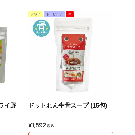
おやつ
トッピング
牛
ライ野
ドットわん牛骨スープ (15包)
¥
1,892
税込