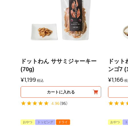
ドットわん ササミジャーキー
ドット
(70g)
ンゴ7 (1
¥
1,199
¥
1,166
税込
税
カートに入れる
4.96
（
95
）
おやつ
トッピング
ドライ
おやつ
ト