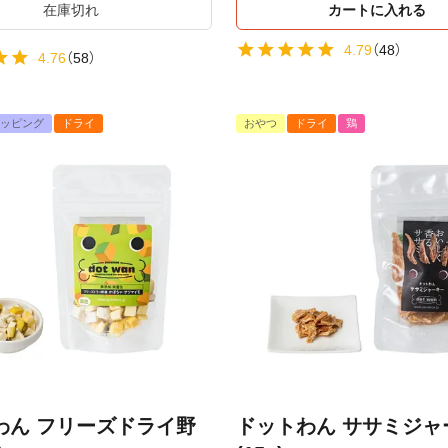
在庫切れ
カートに入れる
4.79
（
48
）
4.76
（
58
）
ッピング
ドライ
おやつ
ドライ
鶏
わん フリーズドライ野
ドットわん ササミジャ