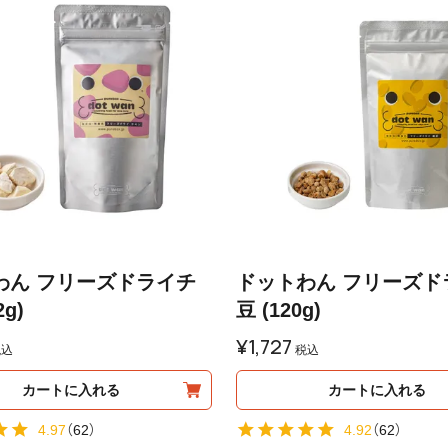
わん フリーズドライチ
ドットわん フリーズド
2g)
豆 (120g)
¥
1,727
税込
税込
カートに入れる
カートに入れる
4.97
（
62
）
4.92
（
62
）