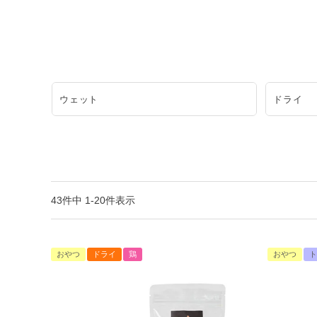
ウェット
ドライ
43
件中
1
-
20
件表示
おやつ
ドライ
鶏
おやつ
ト