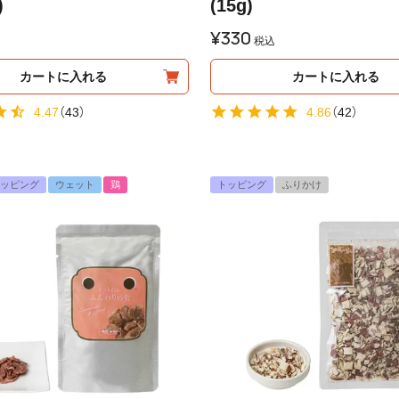
)
(15g)
¥
330
税込
カートに入れる
カートに入れる
4.47
（
43
）
4.86
（
42
）
ッピング
ウェット
鶏
トッピング
ふりかけ